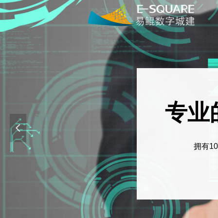
专业
넳
拥有1