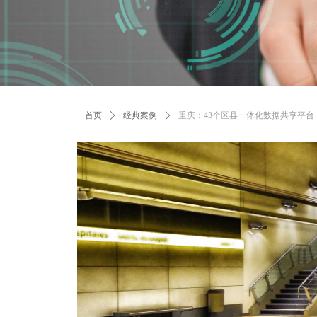
首页
ꄲ
经典案例
ꄲ
重庆：43个区县一体化数据共享平台